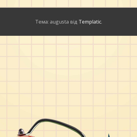
Тема: augusta від
Templatic
.