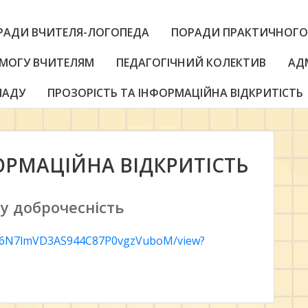
РАДИ ВЧИТЕЛЯ-ЛОГОПЕДА
ПОРАДИ ПРАКТИЧНОГО
МОГУ ВЧИТЕЛЯМ
ПЕДАГОГІЧНИЙ КОЛЕКТИВ
АД
ЛАДУ
ПРОЗОРІСТЬ ТА ІНФОРМАЦІЙНА ВІДКРИТІСТЬ
ОРМАЦІЙНА ВІДКРИТІСТЬ
у доброчесність
4z2B6N7lmVD3AS944C87P0vgzVuboM/view?