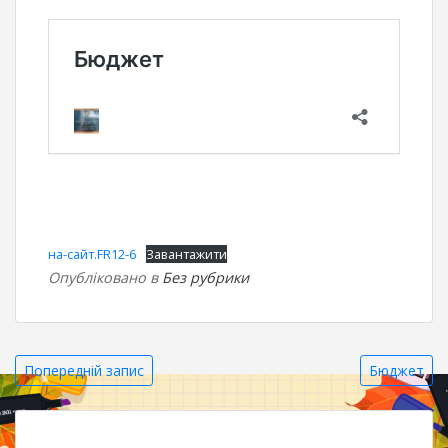
на-сайт.FR12-6
Завантажити
Опубліковано в
Без рубрики
Навігація
Попередній запис
Бюджет
записів